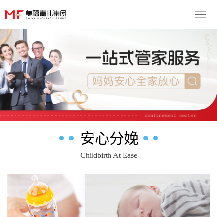
首
页
生
子
服
优
务
月
势
流
子
成
安心分娩
程
套
功
资
Childbirth At Ease
餐
案
讯
联
例
动
系
免
态
我
费
多