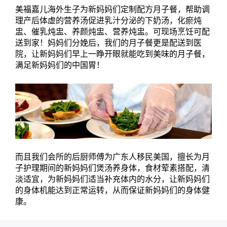
美福嘉儿海外生子为新妈妈们定制配方月子餐，帮助调
理产后体虚的营养汤促进乳汁分泌的下奶汤，化瘀炖
盅、催乳炖盅、养颜炖盅、营养炖盅。可现场烹饪可配
送到家！妈妈们分娩后，我们的月子餐更是配送到医
院，让新妈妈们早上一睁开眼就能吃到美味的月子餐，
满足新妈妈们的中国胃！
而且我们会所的后厨师傅为广东人移民美国，擅长为月
子护理期间的新妈妈们煲汤养身体，食材荤素搭配，清
淡适宜，为新妈妈们适当补充体内的水分，让新妈妈们
的身体机能达到正常运转，从而保证新妈妈们的身体健
康。