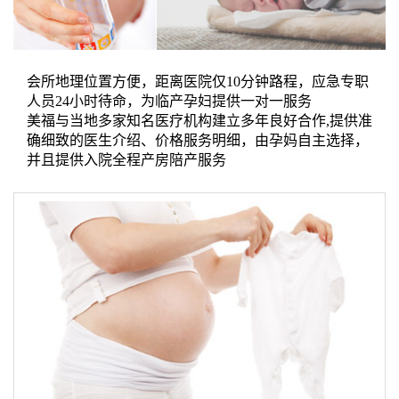
们
评
城
估
市
会所地理位置方便，距离医院仅10分钟路程，应急专职
人员24小时待命，为临产孕妇提供一对一服务
聚
美福与当地多家知名医疗机构建立多年良好合作,提供准
确细致的医生介绍、价格服务明细，由孕妈自主选择，
合
并且提供入院全程产房陪产服务