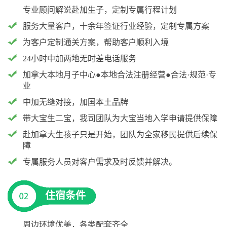
专业顾问解说赴加生子，定制专属行程计划
们
评
城
服务大量客户，十余年签证行业经验，定制专属方案
估
市
为客户定制通关方案，帮助客户顺利入境
24小时中加两地无时差电话服务
聚
加拿大本地月子中心●本地合法注册经营●合法·规范·专
合
业
中加无缝对接，加国本土品牌
带大宝生二宝，我司团队为大宝当地入学申请提供保障
赴加拿大生孩子只是开始，团队为全家移民提供后续保
障
专属服务人员对客户需求及时反馈并解决。
住宿条件
周边环境优美，各类配套齐全