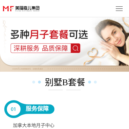
首
页
生
子
服
优
务
月
势
流
子
成
别墅B套餐
程
套
功
资
餐
案
讯
联
服务保障
例
动
系
免
态
我
费
加拿大本地月子中心
多