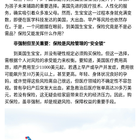
为孩子未来铺路的重要选择。美国先进的医疗技术、人性化的服
们
评
城
务，确实吸引着众多准父母。然而，生宝宝这一过程本身就充满变
数，即便在医学科技发达的美国，大出血、早产等风险也依然存
估
市
在。于是，一个问题摆在眼前，到美国生宝宝，保险究竟是不是必
需品？保险又能发挥什么作用？
聚
非强制但至关重要：保险是风险管理的“安全锁”
合
到美国生宝宝，并没有硬性规定必须购买保险。但这一选择，
需根据个人对风险的承受能力来权衡。要知道，美国医疗费用高
昂，顺产费用至少11000美元起，若遇上早产或孕产并发症，费用很
可能飙升至10万美元以上，甚至更高。年轻、身体状况良好的孕
妈，或许觉得这些风险离自己很远，但医疗领域的不确定性不容忽
视。曾有孕妇产后突发大出血，紧急救治后医疗账单高达20多万美
元，若没有保险，这无疑会给家庭带来巨大的经济压力。因此，购
买保险，虽非强制，却是规避风险、保障权益的重要手段。