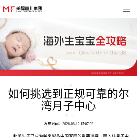
首
页
生
子
服
优
务
月
势
流
子
成
程
套
如何挑选到正规可靠的尔
功
资
湾月子中心
餐
案
讯
联
例
动
系
免
发布时间：2026-06-12 15:07:02
态
我
费
多
赴美生子已成为越来越多中国家庭的重要选择，而入住月子中