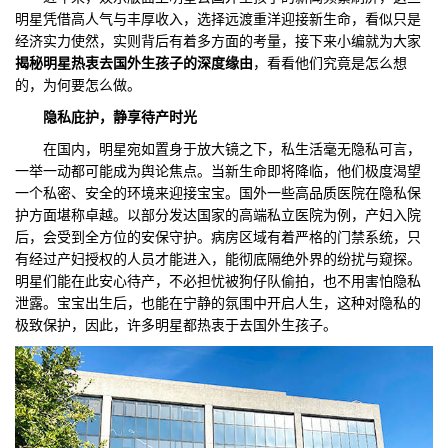
明星凭借高人气与丰厚收入，选择远渡重洋迎接新生命，看似只是
们
评
城
经济实力使然，实则背后有着多方面的考量，接下来小编就为大家
揭秘明星热衷去国外生孩子的深度缘由
，看看他们究竟是怎么想
估
市
的，为何要怎么做。
隐私庇护，静享待产时光
聚
在国内，明星宛如置身于放大镜之下，私生活毫无隐私可言，
合
一举一动都可能成为舆论焦点。当新生命即将降临，他们极度渴望
一个私密、安全的环境来迎接宝宝。国外一些高品质医院在隐私保
护方面堪称卓越。以部分发达国家的高端私立医院为例，产妇入院
后，会受到全方位的安保守护。病房区域有着严格的门禁系统，只
有经过产妇授权的人员才能进入，能彻底隔绝外界的纷扰与窥探。
明星们能在此安心待产，不必担忧被狗仔队偷拍，也不用害怕隐私
泄露。宝宝出生后，也能在宁静的氛围中开启人生，这种对隐私的
极致保护，因此，许多明星都热衷于去国外生孩子。