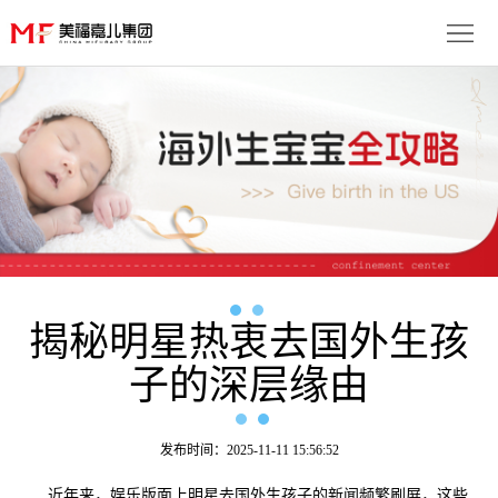
首
页
生
子
服
优
务
月
势
流
子
成
程
套
揭秘明星热衷去国外生孩
功
资
子的深层缘由
餐
案
讯
联
例
动
系
免
发布时间：2025-11-11 15:56:52
态
我
费
多
近年来，娱乐版面上明星去国外生孩子的新闻频繁刷屏，这些