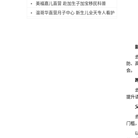
美福嘉儿直营 赴加生子加宝移民科普
温哥华直营月子中心 新生儿全天专人看护
去美
防、
会。
去美
提升
去美
门槛
以上