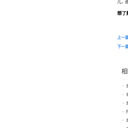
儿，
想了
上一
下一
相