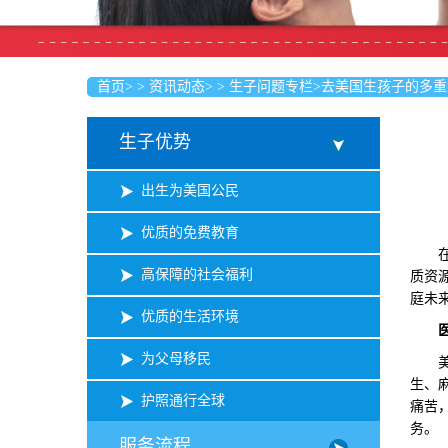
首页
>
>
资讯动态
>
>
生子问题专栏
>
去美国生孩子的多重
生子优势
出生为美国公民
优质的免费教育
在全
高保障的社会福利
质资
庭未
优质的生活环境
为父母移民
美国
生、
护照通行全球
痛苦
务。
服务流程